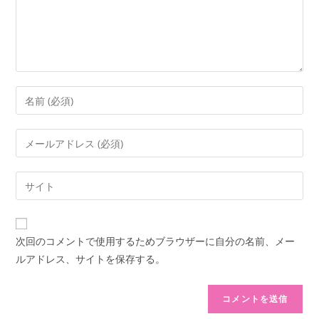
ン
ト
コ
メ
ン
メ
ト
ー
す
ル
Web
る
ア
サ
名
ド
イ
前
レ
ト
ま
次回のコメントで使用するためブラウザーに自分の名前、メー
ス
の
た
ルアドレス、サイトを保存する。
を
URL
は
入
を
ユ
力
入
ー
し