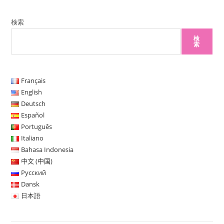
力
ザ
て
し
ー
コ
検索
て
名
メ
検
く
を
索
ン
だ
入
ト
さ
力
い。
し
Français
(任
て
English
意)
Deutsch
く
Español
だ
Português
さ
Italiano
い
Bahasa Indonesia
中文 (中国)
Русский
Dansk
日本語