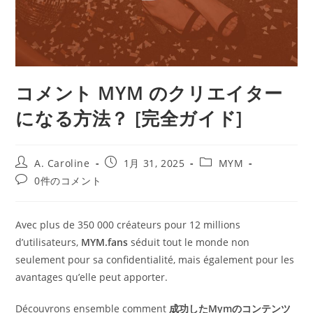
コメント MYM のクリエイター
になる方法？ [完全ガイド]
投
投
投
A. Caroline
1月 31, 2025
MYM
稿
稿
稿
投
0件のコメント
者:
公
カ
稿
開
テ
コ
日:
ゴ
メ
Avec plus de 350 000 créateurs pour 12 millions
リ
ン
ー:
d’utilisateurs,
MYM.fans
séduit tout le monde non
ト:
seulement pour sa confidentialité, mais également pour les
avantages qu’elle peut apporter.
Découvrons ensemble comment
成功したMymのコンテンツ