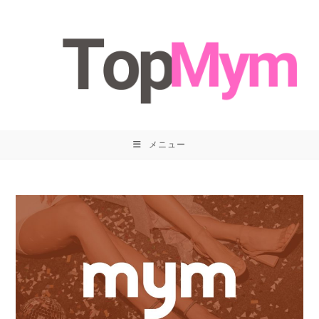
コ
ン
テ
ン
ツ
へ
ス
キ
メニュー
ッ
プ