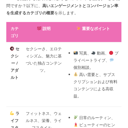
問ですか？以下に、
高いエンゲージメントとコンバージョン率
を生成するカテゴリの概要
を示します。
カテ
説明
重要なポイント
ゴリ
セ
セクシーさ、エロテ
写真、
動画、
プ
クシ
ィシズム、魅力に基
ライベートライブ、
ー /
づいた独占コンテン
個別相談。
アダ
ツ。
高い需要と、サブス
ルト
クリプションおよび有料
コンテンツによる高収
益。
ラ
フィットネス、ウェ
日常のルーティン、
イフ
ルネス、栄養、ライ
ビューティーのヒン
スタ
フスタイル。